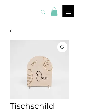
by Kessi Stich
Tischschild