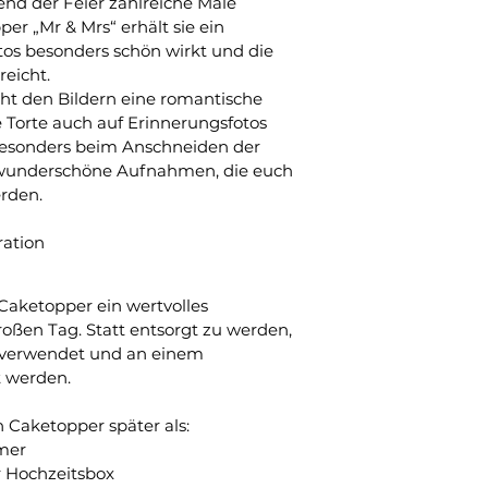
nd der Feier zahlreiche Male 
er „Mr & Mrs“ erhält sie ein 
otos besonders schön wirkt und die 
eicht.
iht den Bildern eine romantische 
e Torte auch auf Erinnerungsfotos 
Besonders beim Anschneiden der 
 wunderschöne Aufnahmen, die euch 
erden.
ration
Caketopper ein wertvolles 
oßen Tag. Statt entsorgt zu werden, 
erverwendet und an einem 
 werden.
 Caketopper später als:
mer
r Hochzeitsbox