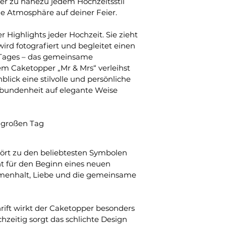
er zu nahezu jedem Hochzeitsstil 
he Atmosphäre auf deiner Feier.
r Highlights jeder Hochzeit. Sie zieht 
 wird fotografiert und begleitet einen 
Tages – das gemeinsame 
em Caketopper „Mr & Mrs“ verleihst 
ick eine stilvolle und persönliche 
rbundenheit auf elegante Weise 
n großen Tag
hört zu den beliebtesten Symbolen 
t für den Beginn eines neuen 
menhalt, Liebe und die gemeinsame 
ift wirkt der Caketopper besonders 
hzeitig sorgt das schlichte Design 