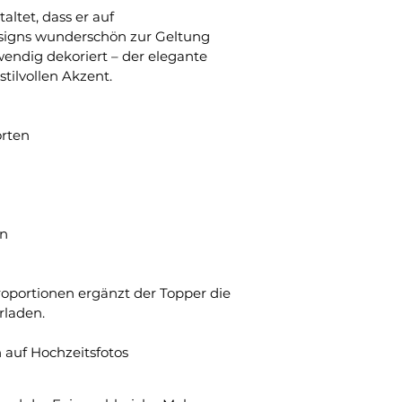
ltet, dass er auf 
esigns wunderschön zur Geltung 
endig dekoriert – der elegante 
tilvollen Akzent.
orten
en
n
oportionen ergänzt der Topper die 
rladen.
auf Hochzeitsfotos