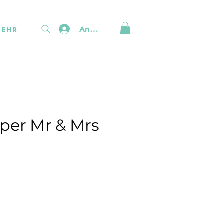
Anmelden
Mehr
per Mr & Mrs
is