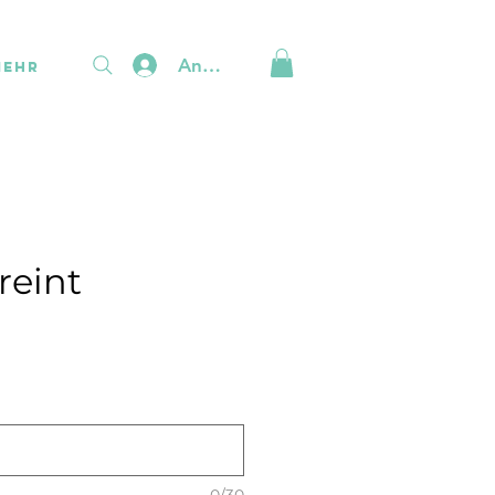
Anmelden
Mehr
reint
is