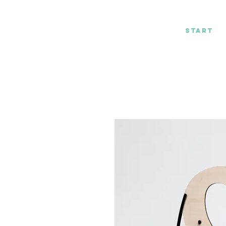
by Kessi Stich
Start