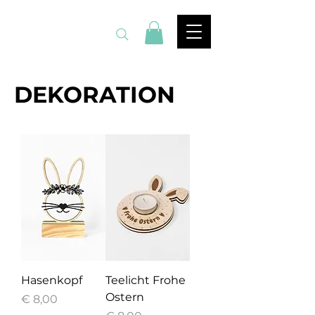
by Kessi Stich
DEKORATION
Hasenkopf
Teelicht Frohe
Ostern
Preis
€ 8,00